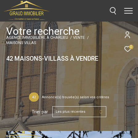
V
o
t
r
e
r
e
c
h
e
r
c
h
e
AGENCE IMMOBILIÈRE À CHARLIEU
VENTE
MAISONS VILLAS
0
42
MAISONS-VILLASS À VENDRE
42
Annonce(s) trouvée(s) selon vos critères
Trier par
Les plus récentes