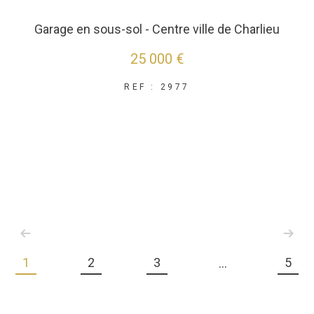
Garage en sous-sol - Centre ville de Charlieu
25 000 €
REF : 2977
1
2
3
5
...