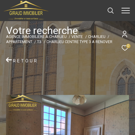
V
o
t
r
e
r
e
c
h
e
r
c
h
e
AGENCE IMMOBILIÈRE À CHARLIEU
VENTE
CHARLIEU
APPARTEMENT
T3
CHARLIEU CENTRE TYPE 3 A RENOVER
0
RETOUR