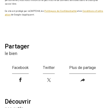
personnelles, nous vous invitons à ne pas inscrire de Données sensibles dans le champ de
saisie libre.
Ce site est protégé par reCAPTCHA, les
Politiques de Confidentialité
et es
Conditions d'utilis
ation
de Google s'appliquent.
partager
le bien
Facebook
Twitter
Plus de partage
découvrir