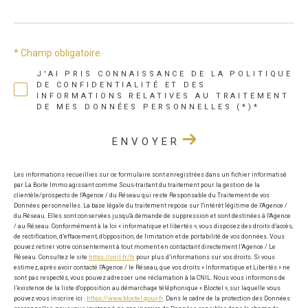
* Champ obligatoire
J'AI PRIS CONNAISSANCE DE LA POLITIQUE
DE CONFIDENTIALITÉ ET DES
INFORMATIONS RELATIVES AU TRAITEMENT
DE MES DONNÉES PERSONNELLES (*)*
ENVOYER
Les informations recueillies sur ce formulaire sont enregistrées dans un fichier informatisé
par La Boite Immo agissant comme Sous-traitant du traitement pour la gestion de la
clientèle/prospects de l'Agence / du Réseau qui reste Responsable du Traitement de vos
Données personnelles. La base légale du traitement repose sur l'intérêt légitime de l'Agence /
du Réseau. Elles sont conservées jusqu'à demande de suppression et sont destinées à l'Agence
/ au Réseau. Conformément à la loi « informatique et libertés », vous disposez des droits d’accès,
de rectification, d’effacement, d’opposition, de limitation et de portabilité de vos données. Vous
pouvez retirer votre consentement à tout moment en contactant directement l’Agence / Le
Réseau. Consultez le site
https://cnil.fr/fr
pour plus d’informations sur vos droits. Si vous
estimez, après avoir contacté l'Agence / le Réseau, que vos droits « Informatique et Libertés » ne
sont pas respectés, vous pouvez adresser une réclamation à la CNIL. Nous vous informons de
l’existence de la liste d'opposition au démarchage téléphonique « Bloctel », sur laquelle vous
pouvez vous inscrire ici :
https://www.bloctel.gouv.fr
. Dans le cadre de la protection des Données