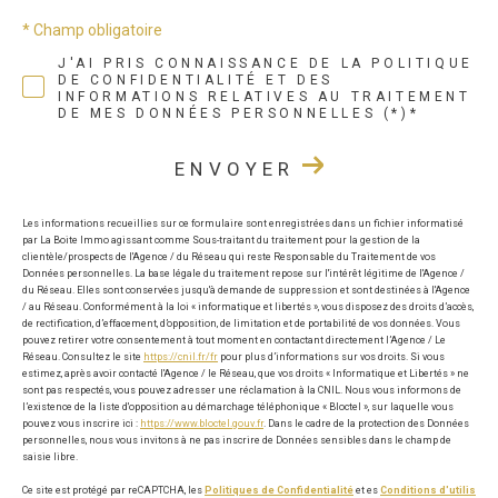
* Champ obligatoire
J'AI PRIS CONNAISSANCE DE LA POLITIQUE
DE CONFIDENTIALITÉ ET DES
INFORMATIONS RELATIVES AU TRAITEMENT
DE MES DONNÉES PERSONNELLES (*)*
ENVOYER
Les informations recueillies sur ce formulaire sont enregistrées dans un fichier informatisé
par La Boite Immo agissant comme Sous-traitant du traitement pour la gestion de la
clientèle/prospects de l'Agence / du Réseau qui reste Responsable du Traitement de vos
Données personnelles. La base légale du traitement repose sur l'intérêt légitime de l'Agence /
du Réseau. Elles sont conservées jusqu'à demande de suppression et sont destinées à l'Agence
/ au Réseau. Conformément à la loi « informatique et libertés », vous disposez des droits d’accès,
de rectification, d’effacement, d’opposition, de limitation et de portabilité de vos données. Vous
pouvez retirer votre consentement à tout moment en contactant directement l’Agence / Le
Réseau. Consultez le site
https://cnil.fr/fr
pour plus d’informations sur vos droits. Si vous
estimez, après avoir contacté l'Agence / le Réseau, que vos droits « Informatique et Libertés » ne
sont pas respectés, vous pouvez adresser une réclamation à la CNIL. Nous vous informons de
l’existence de la liste d'opposition au démarchage téléphonique « Bloctel », sur laquelle vous
pouvez vous inscrire ici :
https://www.bloctel.gouv.fr
. Dans le cadre de la protection des Données
personnelles, nous vous invitons à ne pas inscrire de Données sensibles dans le champ de
saisie libre.
Ce site est protégé par reCAPTCHA, les
Politiques de Confidentialité
et es
Conditions d'utilis