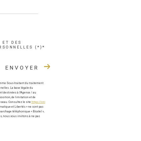
É ET DES
RSONNELLES (*)*
ENVOYER
omme Sous-traitant du traitement
nelles. La base légale du
t destinées à l'Agence / au
osition, de limitation et de
éseau. Consultez le site
https://cni
rmatique et Libertés » ne sont pas
archage téléphonique « Bloctel »,
s, nous vous invitons à ne pas