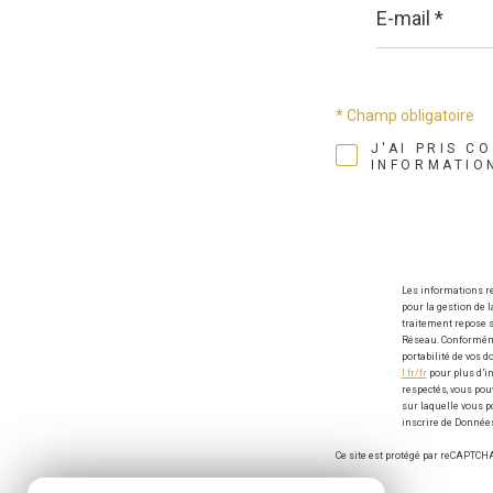
mail
*
* Champ obligatoire
J'AI PRIS C
INFORMATIO
Les informations re
pour la gestion de 
traitement repose s
Réseau. Conformément
portabilité de vos 
l.fr/fr
pour plus d’in
respectés, vous pou
sur laquelle vous po
inscrire de Données
Ce site est protégé par reCAPTCHA