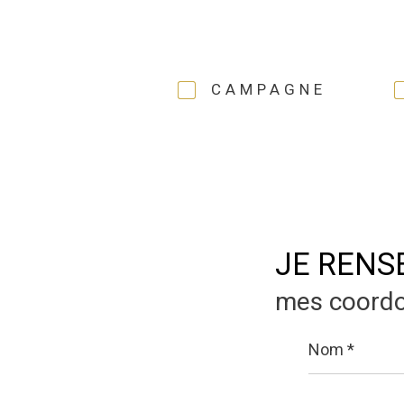
CAMPAGNE
JE RENS
mes coord
Nom
*
E-