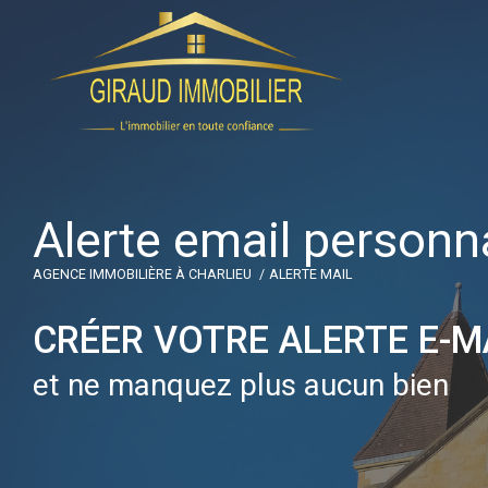
A
l
e
r
t
e
e
m
a
i
l
p
e
r
s
o
n
n
AGENCE IMMOBILIÈRE À CHARLIEU
ALERTE MAIL
CRÉER VOTRE ALERTE E-M
et ne manquez plus aucun bien