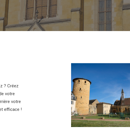
ez ? Créez
de votre
rrière votre
t efficace !