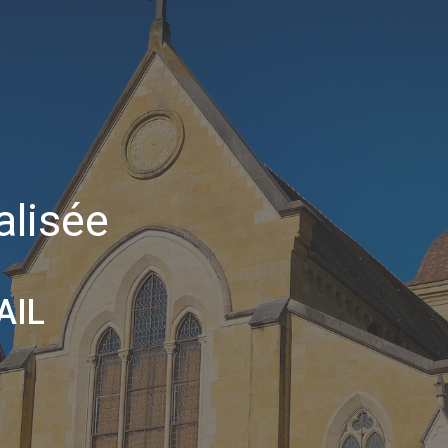
a
l
i
s
é
e
AIL