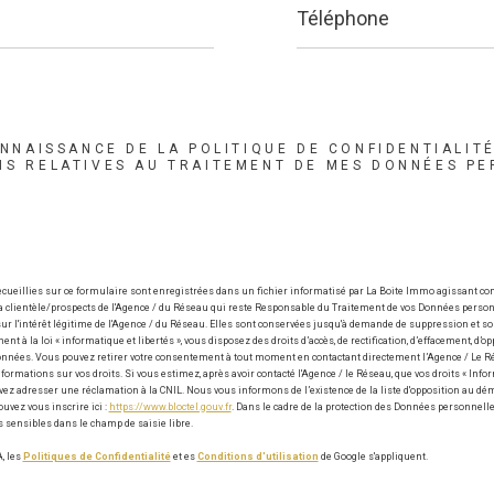
ONNAISSANCE DE LA POLITIQUE DE CONFIDENTIALIT
NS RELATIVES AU TRAITEMENT DE MES DONNÉES PE
cueillies sur ce formulaire sont enregistrées dans un fichier informatisé par La Boite Immo agissant c
la clientèle/prospects de l'Agence / du Réseau qui reste Responsable du Traitement de vos Données person
ur l'intérêt légitime de l'Agence / du Réseau. Elles sont conservées jusqu'à demande de suppression et son
 à la loi « informatique et libertés », vous disposez des droits d’accès, de rectification, d’effacement, d’opp
données. Vous pouvez retirer votre consentement à tout moment en contactant directement l’Agence / Le R
formations sur vos droits. Si vous estimez, après avoir contacté l'Agence / le Réseau, que vos droits « Info
vez adresser une réclamation à la CNIL. Nous vous informons de l’existence de la liste d'opposition au dém
uvez vous inscrire ici :
https://www.bloctel.gouv.fr
. Dans le cadre de la protection des Données personnelle
 sensibles dans le champ de saisie libre.
, les
Politiques de Confidentialité
et es
Conditions d'utilisation
de Google s'appliquent.