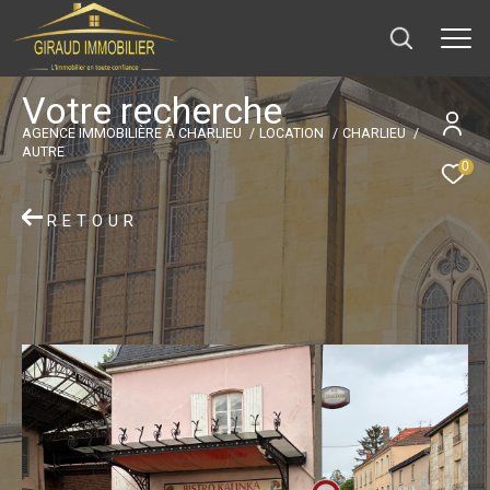
V
o
t
r
e
r
e
c
h
e
r
c
h
e
AGENCE IMMOBILIÈRE À CHARLIEU
LOCATION
CHARLIEU
AUTRE
0
RETOUR