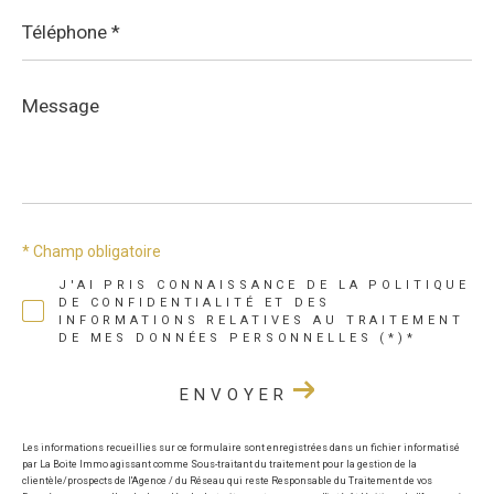
Téléphone
*
Message
*
* Champ obligatoire
J'AI PRIS CONNAISSANCE DE LA POLITIQUE
DE CONFIDENTIALITÉ ET DES
INFORMATIONS RELATIVES AU TRAITEMENT
DE MES DONNÉES PERSONNELLES (*)*
ENVOYER
Les informations recueillies sur ce formulaire sont enregistrées dans un fichier informatisé
par La Boite Immo agissant comme Sous-traitant du traitement pour la gestion de la
clientèle/prospects de l'Agence / du Réseau qui reste Responsable du Traitement de vos