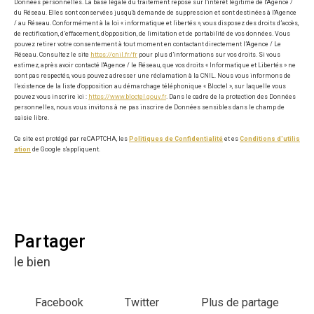
Données personnelles. La base légale du traitement repose sur l'intérêt légitime de l'Agence /
du Réseau. Elles sont conservées jusqu'à demande de suppression et sont destinées à l'Agence
/ au Réseau. Conformément à la loi « informatique et libertés », vous disposez des droits d’accès,
de rectification, d’effacement, d’opposition, de limitation et de portabilité de vos données. Vous
pouvez retirer votre consentement à tout moment en contactant directement l’Agence / Le
Réseau. Consultez le site
https://cnil.fr/fr
pour plus d’informations sur vos droits. Si vous
estimez, après avoir contacté l'Agence / le Réseau, que vos droits « Informatique et Libertés » ne
sont pas respectés, vous pouvez adresser une réclamation à la CNIL. Nous vous informons de
l’existence de la liste d'opposition au démarchage téléphonique « Bloctel », sur laquelle vous
pouvez vous inscrire ici :
https://www.bloctel.gouv.fr
. Dans le cadre de la protection des Données
personnelles, nous vous invitons à ne pas inscrire de Données sensibles dans le champ de
saisie libre.
Ce site est protégé par reCAPTCHA, les
Politiques de Confidentialité
et es
Conditions d'utilis
ation
de Google s'appliquent.
partager
le bien
Facebook
Twitter
Plus de partage