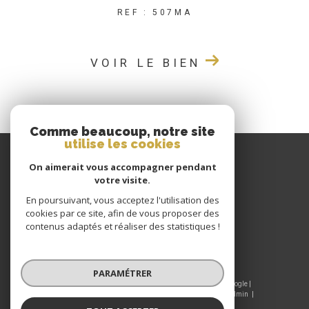
REF : 507MA
VOIR LE BIEN
Comme beaucoup, notre site
utilise les cookies
GIRAUD IMMOBILIER
On aimerait vous accompagner pendant
votre visite.
04 77 60 22 80
En poursuivant, vous acceptez l'utilisation des
CONTACT@GIRAUDIMMO.COM
cookies par ce site, afin de vous proposer des
9 RUE CHANTELOUP
contenus adaptés et réaliser des statistiques !
42190
CHARLIEU
PARAMÉTRER
© 2026 | Tous droits réservés | Traduction powered by Google |
Nos honoraires
Plan du site
Mentions légales
Admin
Nos liens
Politique RGPD
Cookies