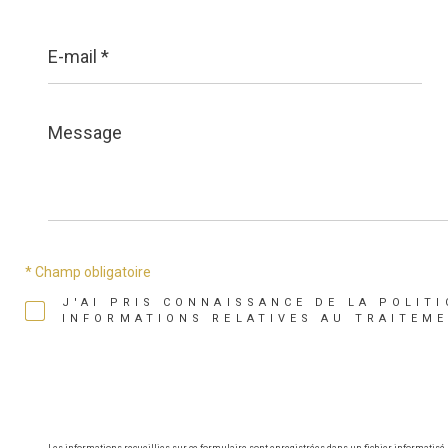
E-
mail
*
Message
*
* Champ obligatoire
J'AI PRIS CONNAISSANCE DE LA POLITI
INFORMATIONS RELATIVES AU TRAITEM
Les informations recueillies sur ce formulaire sont enregistrées dans un fichier informatisé