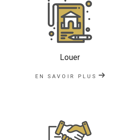
des conseils personnalisés pour sécuriser votre projet
Notre objectif est de vous permettre de vendre ou
d’acheter votre bien immobilier dans les meilleures
conditions et au meilleur prix.
Estimation immobilière
Louer
Vous souhaitez connaître la valeur de votre bien
immobilier à Charlieu ou dans ses environs ?
EN SAVOIR PLUS
Notre agence vous propose un service d’
estimation
immobilière
précis et fiable, basé sur :
l’analyse du marché local
les caractéristiques de votre bien
les biens récemment vendus dans votre secteur
Une estimation juste est essentielle pour
vendre
rapidement et au bon prix
. Notre équipe est à votre
disposition pour vous conseiller et vous accompagner