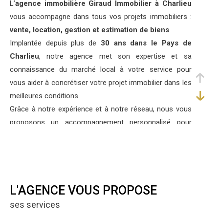
L’
agence immobilière Giraud Immobilier à Charlieu
vous accompagne dans tous vos projets immobiliers :
vente, location, gestion et estimation de biens
.
Implantée depuis plus de
30 ans dans le Pays de
Charlieu
, notre agence met son expertise et sa
connaissance du marché local à votre service pour
vous aider à concrétiser votre projet immobilier dans les
meilleures conditions.
Grâce à notre expérience et à notre réseau, nous vous
proposons un accompagnement personnalisé pour
l’achat, la vente ou la location de votre bien immobilier.
Services immobiliers à Charlieu et
ses environs
L'AGENCE VOUS PROPOSE
Nous proposons une sélection de biens de caractère,
ses services
tels que corps de ferme, demeures de charme et