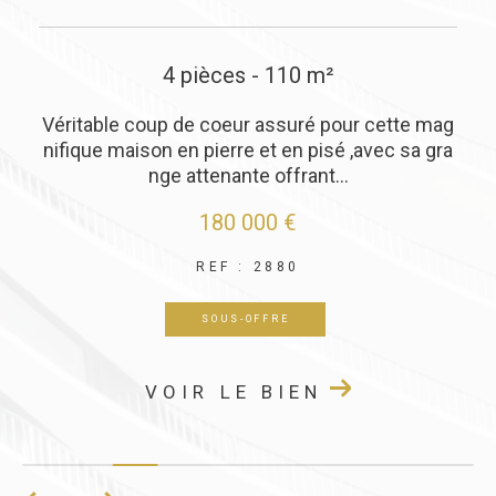
7 pièces - 188 m²
 cette mag
Le cabinet Giraud vous propose sur la 
avec sa gra
e de Maizilly, dans un environnement cal
uelques minutes de la gare...
120 000 €
REF : 2894
VOIR LE BIEN