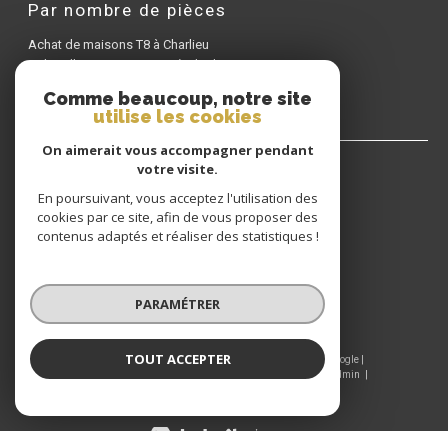
Achat de maisons T8 à Charlieu
Achat d'appartements T3 à Charlieu
Achat d'appartements T6 à Charlieu
Comme beaucoup, notre site
utilise les cookies
GIRAUD IMMOBILIER
On aimerait vous accompagner pendant
votre visite.
04 77 60 22 80
En poursuivant, vous acceptez l'utilisation des
cookies par ce site, afin de vous proposer des
CONTACT@GIRAUDIMMO.COM
contenus adaptés et réaliser des statistiques !
9 RUE CHANTELOUP
42190
CHARLIEU
PARAMÉTRER
© 2026 | Tous droits réservés | Traduction powered by Google |
Nos honoraires
Plan du site
Mentions légales
Admin
TOUT ACCEPTER
Nos liens
Politique RGPD
Cookies