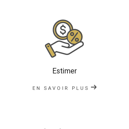
fermettes en pleine campagne, en accord avec vos
attentes.
Notre agence vous accompagne dans un rayon
d’environ 30 km autour de Charlieu pour tous vos
projets immobiliers : transaction, location et estimation.
Transaction immobilière
Notre agence immobilière à Charlieu vous accompagne
dans toutes les étapes de votre
transaction immobilièr
Estimer
e
: achat ou vente de maison, appartement, propriété,
terrain ou fermette.
EN SAVOIR PLUS
Nous mettons à votre disposition :
une expertise du marché immobilier local
une diffusion optimale de votre bien
un accompagnement administratif et juridique