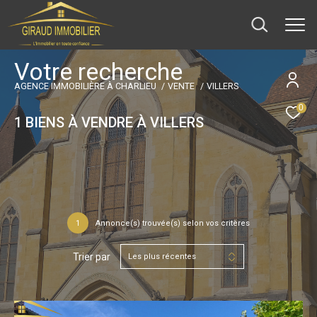
V
o
t
r
e
r
e
c
h
e
r
c
h
e
AGENCE IMMOBILIÈRE À CHARLIEU
VENTE
VILLERS
0
1
BIENS À VENDRE À VILLERS
1
Annonce(s) trouvée(s) selon vos critères
Trier par
Les plus récentes