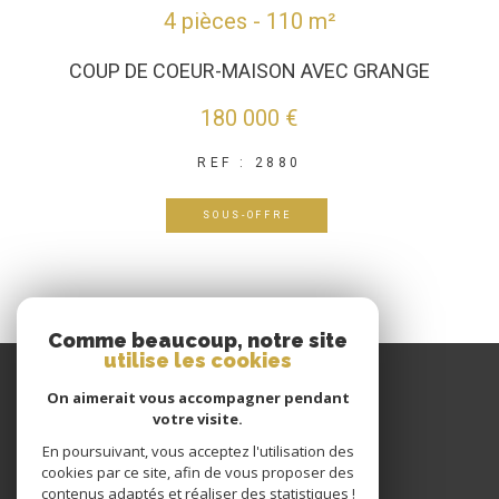
4 pièces - 110 m²
COUP DE COEUR-MAISON AVEC GRANGE
180 000 €
REF : 2880
SOUS-OFFRE
Comme beaucoup, notre site
utilise les cookies
GIRAUD IMMOBILIER
On aimerait vous accompagner pendant
votre visite.
04 77 60 22 80
En poursuivant, vous acceptez l'utilisation des
CONTACT@GIRAUDIMMO.COM
cookies par ce site, afin de vous proposer des
9 RUE CHANTELOUP
contenus adaptés et réaliser des statistiques !