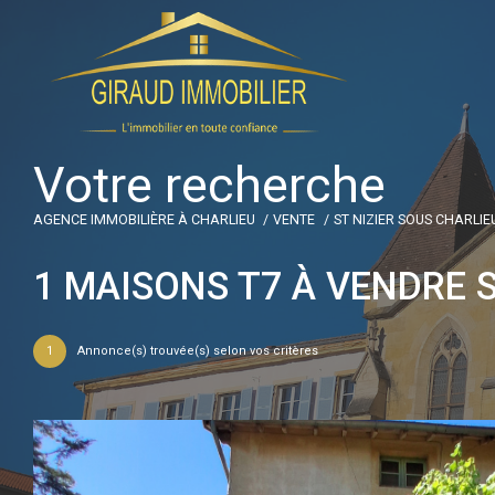
V
o
t
r
e
r
e
c
h
e
r
c
h
e
AGENCE IMMOBILIÈRE À CHARLIEU
VENTE
ST NIZIER SOUS CHARLIE
1
MAISONS T7 À VENDRE S
1
Annonce(s) trouvée(s) selon vos critères