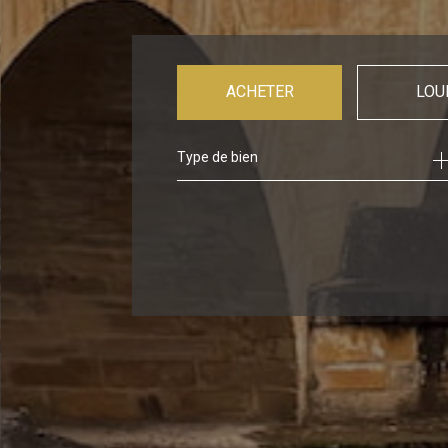
ACHETER
LOU
Type de bien
de l'ancien
à l'ann
de l'i