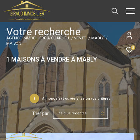
V
o
t
r
e
r
e
c
h
e
r
c
h
e
AGENCE IMMOBILIÈRE À CHARLIEU
VENTE
MABLY
MAISON
0
1
MAISONS À VENDRE À MABLY
1
Annonce(s) trouvée(s) selon vos critères
Trier par
Les plus récentes