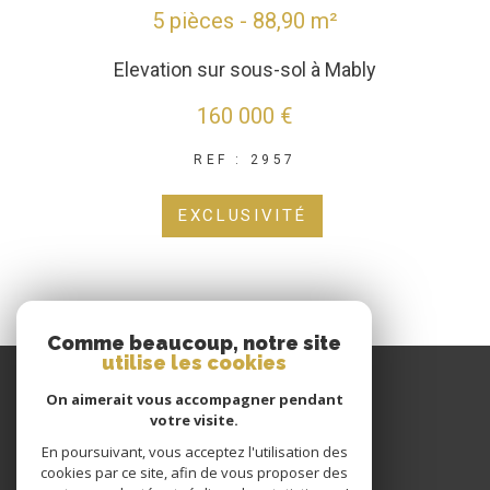
5 pièces - 88,90 m²
Elevation sur sous-sol à Mably
160 000 €
REF : 2957
EXCLUSIVITÉ
Comme beaucoup, notre site
utilise les cookies
GIRAUD IMMOBILIER
On aimerait vous accompagner pendant
votre visite.
04 77 60 22 80
En poursuivant, vous acceptez l'utilisation des
CONTACT@GIRAUDIMMO.COM
cookies par ce site, afin de vous proposer des
9 RUE CHANTELOUP