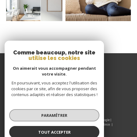
Comme beaucoup, notre site
utilise les cookies
GIRAUD IMMOBILIER
On aimerait vous accompagner pendant
votre visite.
04 77 60 22 80
En poursuivant, vous acceptez l'utilisation des
CONTACT@GIRAUDIMMO.COM
cookies par ce site, afin de vous proposer des
9 RUE CHANTELOUP
contenus adaptés et réaliser des statistiques !
42190
CHARLIEU
PARAMÉTRER
© 2026 | Tous droits réservés | Traduction powered by Google |
Nos honoraires
Plan du site
Mentions légales
Admin
Nos liens
Politique RGPD
Cookies
TOUT ACCEPTER