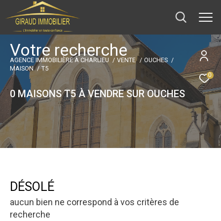
V
o
t
r
e
r
e
c
h
e
r
c
h
e
AGENCE IMMOBILIÈRE À CHARLIEU
VENTE
OUCHES
MAISON
T5
0
0
MAISONS T5 À VENDRE SUR OUCHES
DÉSOLÉ
aucun bien ne correspond à vos critères de
recherche