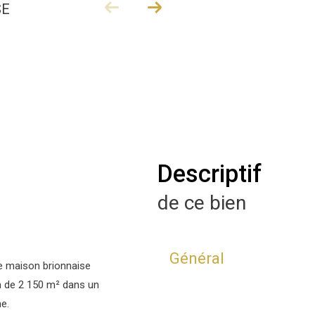
SE
descriptif
de ce bien
Général
e maison brionnaise
in de 2 150 m² dans un
e.