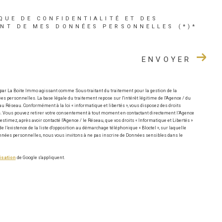
QUE DE CONFIDENTIALITÉ ET DES
ENT DE MES DONNÉES PERSONNELLES (*)*
ENVOYER
 par La Boite Immo agissant comme Sous-traitant du traitement pour la gestion de la
s personnelles. La base légale du traitement repose sur l'intérêt légitime de l'Agence / du
u Réseau. Conformément à la loi « informatique et libertés », vous disposez des droits
nnées. Vous pouvez retirer votre consentement à tout moment en contactant directement l’Agence
estimez, après avoir contacté l'Agence / le Réseau, que vos droits « Informatique et Libertés »
l’existence de la liste d'opposition au démarchage téléphonique « Bloctel », sur laquelle
Données personnelles, nous vous invitons à ne pas inscrire de Données sensibles dans le
isation
de Google s'appliquent.