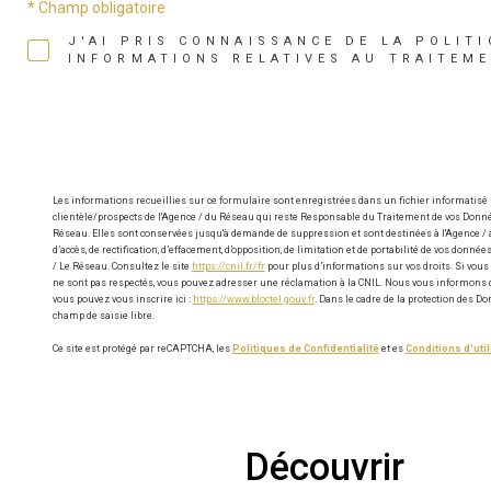
* Champ obligatoire
J'AI PRIS CONNAISSANCE DE LA POLITI
INFORMATIONS RELATIVES AU TRAITEM
Les informations recueillies sur ce formulaire sont enregistrées dans un fichier informatisé
clientèle/prospects de l'Agence / du Réseau qui reste Responsable du Traitement de vos Donnée
Réseau. Elles sont conservées jusqu'à demande de suppression et sont destinées à l'Agence / a
d’accès, de rectification, d’effacement, d’opposition, de limitation et de portabilité de vos do
/ Le Réseau. Consultez le site
https://cnil.fr/fr
pour plus d’informations sur vos droits. Si vous 
ne sont pas respectés, vous pouvez adresser une réclamation à la CNIL. Nous vous informons de 
vous pouvez vous inscrire ici :
https://www.bloctel.gouv.fr
. Dans le cadre de la protection des 
champ de saisie libre.
Ce site est protégé par reCAPTCHA, les
Politiques de Confidentialité
et es
Conditions d'util
découvrir