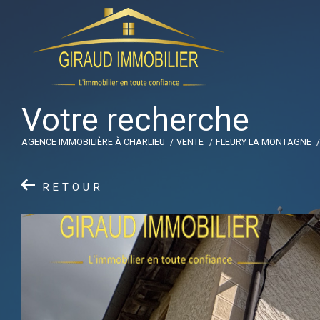
V
o
t
r
e
r
e
c
h
e
r
c
h
e
AGENCE IMMOBILIÈRE À CHARLIEU
VENTE
FLEURY LA MONTAGNE
RETOUR