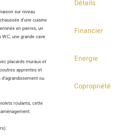
Détails
 maison sur niveau
chaussée d’une cuisine
eminée en pierres, un
Financier
n W.C, une grande cave
Energie
vec placards muraux et
poutres apprentes et
s d’agrandissement ou
Copropriété
volets roulants, cette
 d’aménagement.
rs)