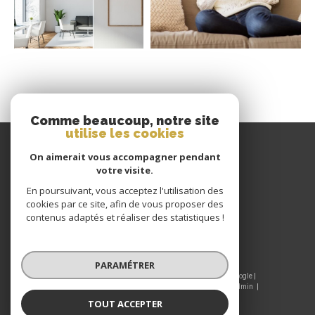
Comme beaucoup, notre site
utilise les cookies
GIRAUD IMMOBILIER
On aimerait vous accompagner pendant
votre visite.
04 77 60 22 80
En poursuivant, vous acceptez l'utilisation des
CONTACT@GIRAUDIMMO.COM
cookies par ce site, afin de vous proposer des
9 RUE CHANTELOUP
contenus adaptés et réaliser des statistiques !
42190
CHARLIEU
PARAMÉTRER
© 2026 | Tous droits réservés | Traduction powered by Google |
Nos honoraires
Plan du site
Mentions légales
Admin
Nos liens
Politique RGPD
Cookies
TOUT ACCEPTER