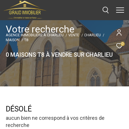
V
o
t
r
e
r
e
c
h
e
r
c
h
e
AGENCE IMMOBILIÈRE À CHARLIEU
VENTE
CHARLIEU
MAISON
T8
0
0
MAISONS T8 À VENDRE SUR CHARLIEU
DÉSOLÉ
aucun bien ne correspond à vos critères de
recherche