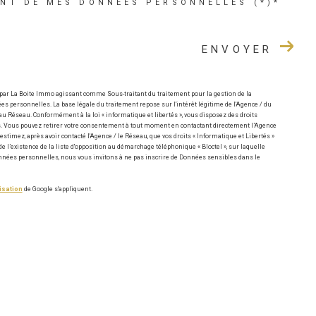
ENT DE MES DONNÉES PERSONNELLES (*)*
ENVOYER
 par La Boite Immo agissant comme Sous-traitant du traitement pour la gestion de la
s personnelles. La base légale du traitement repose sur l'intérêt légitime de l'Agence / du
u Réseau. Conformément à la loi « informatique et libertés », vous disposez des droits
nnées. Vous pouvez retirer votre consentement à tout moment en contactant directement l’Agence
estimez, après avoir contacté l'Agence / le Réseau, que vos droits « Informatique et Libertés »
l’existence de la liste d'opposition au démarchage téléphonique « Bloctel », sur laquelle
Données personnelles, nous vous invitons à ne pas inscrire de Données sensibles dans le
isation
de Google s'appliquent.