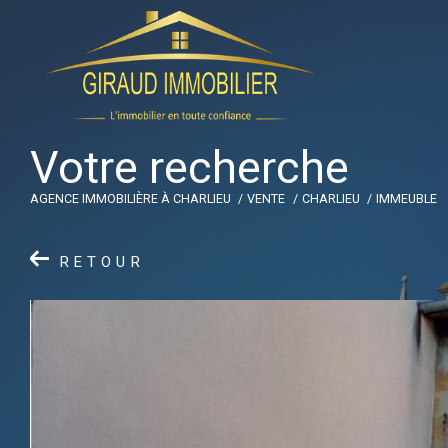
V
o
t
r
e
r
e
c
h
e
r
c
h
e
AGENCE IMMOBILIÈRE À CHARLIEU
VENTE
CHARLIEU
IMMEUBLE
RETOUR