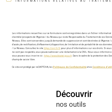
INFORMATIONS RELATIVES AU TRAITEM
Les informations recueillies sur ce formulaire sont enregistrées dans un fichier informatisé
clientèle/prospects de l'Agence / du Réseau qui reste Responsable du Traitement de vos Donnée
Réseau. Elles sont conservées jusqu'à demande de suppression et sont destinées à l'Agence / a
d’accès, de rectification, d’effacement, d’opposition, de limitation et de portabilité de vos do
/ Le Réseau. Consultez le site
https://cnil.fr/fr
pour plus d’informations sur vos droits. Si vous 
ne sont pas respectés, vous pouvez adresser une réclamation à la CNIL. Nous vous informons de 
vous pouvez vous inscrire ici :
https://www.bloctel.gouv.fr
. Dans le cadre de la protection des 
champ de saisie libre.
Ce site est protégé par reCAPTCHA, les
Politiques de Confidentialité
et es
Conditions d'util
découvrir
nos outils