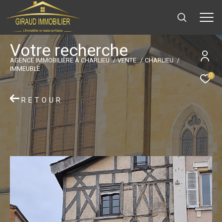
V
o
t
r
e
r
e
c
h
e
r
c
h
e
AGENCE IMMOBILIÈRE À CHARLIEU
VENTE
CHARLIEU
IMMEUBLE
0
RETOUR