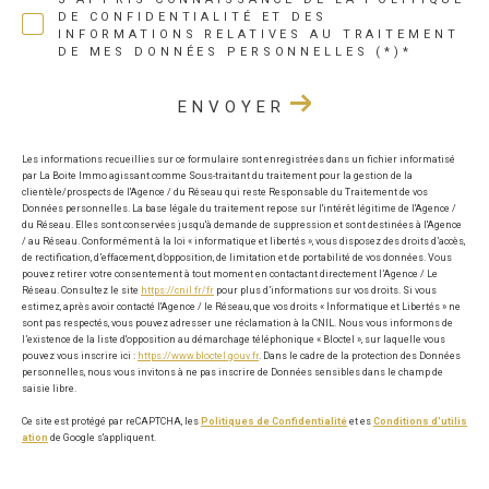
DE CONFIDENTIALITÉ ET DES
INFORMATIONS RELATIVES AU TRAITEMENT
DE MES DONNÉES PERSONNELLES (*)*
ENVOYER
Les informations recueillies sur ce formulaire sont enregistrées dans un fichier informatisé
par La Boite Immo agissant comme Sous-traitant du traitement pour la gestion de la
clientèle/prospects de l'Agence / du Réseau qui reste Responsable du Traitement de vos
Données personnelles. La base légale du traitement repose sur l'intérêt légitime de l'Agence /
du Réseau. Elles sont conservées jusqu'à demande de suppression et sont destinées à l'Agence
/ au Réseau. Conformément à la loi « informatique et libertés », vous disposez des droits d’accès,
de rectification, d’effacement, d’opposition, de limitation et de portabilité de vos données. Vous
pouvez retirer votre consentement à tout moment en contactant directement l’Agence / Le
Réseau. Consultez le site
https://cnil.fr/fr
pour plus d’informations sur vos droits. Si vous
estimez, après avoir contacté l'Agence / le Réseau, que vos droits « Informatique et Libertés » ne
sont pas respectés, vous pouvez adresser une réclamation à la CNIL. Nous vous informons de
l’existence de la liste d'opposition au démarchage téléphonique « Bloctel », sur laquelle vous
pouvez vous inscrire ici :
https://www.bloctel.gouv.fr
. Dans le cadre de la protection des Données
personnelles, nous vous invitons à ne pas inscrire de Données sensibles dans le champ de
saisie libre.
Ce site est protégé par reCAPTCHA, les
Politiques de Confidentialité
et es
Conditions d'utilis
ation
de Google s'appliquent.