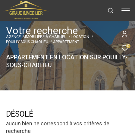
V
o
t
r
e
r
e
c
h
e
r
c
h
e
AGENCE IMMOBILIÈRE À CHARLIEU
LOCATION
POUILLY SOUS CHARLIEU
APPARTEMENT
0
APPARTEMENT EN LOCATION SUR POUILLY-
SOUS-CHARLIEU
DÉSOLÉ
aucun bien ne correspond à vos critères de
recherche