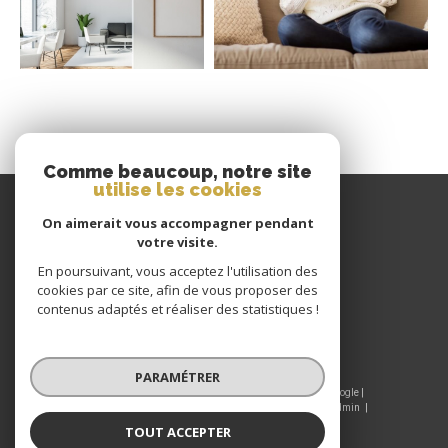
Comme beaucoup, notre site
utilise les cookies
GIRAUD IMMOBILIER
On aimerait vous accompagner pendant
votre visite.
04 77 60 22 80
En poursuivant, vous acceptez l'utilisation des
CONTACT@GIRAUDIMMO.COM
cookies par ce site, afin de vous proposer des
9 RUE CHANTELOUP
contenus adaptés et réaliser des statistiques !
42190
CHARLIEU
PARAMÉTRER
© 2026 | Tous droits réservés | Traduction powered by Google |
Nos honoraires
Plan du site
Mentions légales
Admin
Nos liens
Politique RGPD
Cookies
TOUT ACCEPTER