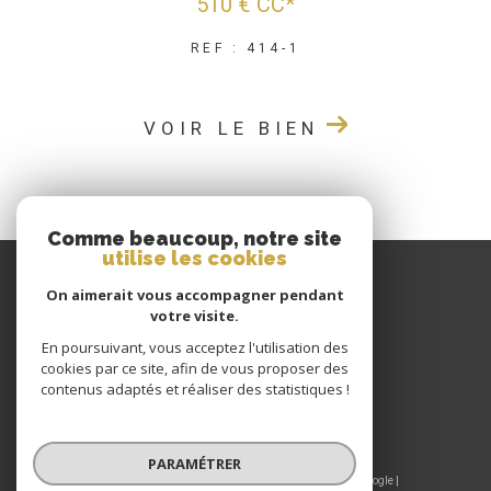
510 €
CC*
REF : 414-1
VOIR LE BIEN
Comme beaucoup, notre site
utilise les cookies
GIRAUD IMMOBILIER
On aimerait vous accompagner pendant
votre visite.
04 77 60 22 80
En poursuivant, vous acceptez l'utilisation des
CONTACT@GIRAUDIMMO.COM
cookies par ce site, afin de vous proposer des
9 RUE CHANTELOUP
contenus adaptés et réaliser des statistiques !
42190
CHARLIEU
PARAMÉTRER
© 2026 | Tous droits réservés | Traduction powered by Google |