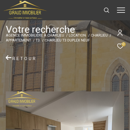
V
o
t
r
e
r
e
c
h
e
r
c
h
e
AGENCE IMMOBILIÈRE À CHARLIEU
LOCATION
CHARLIEU
APPARTEMENT
T3
CHARLIEU T3 DUPLEX NEUF
0
RETOUR