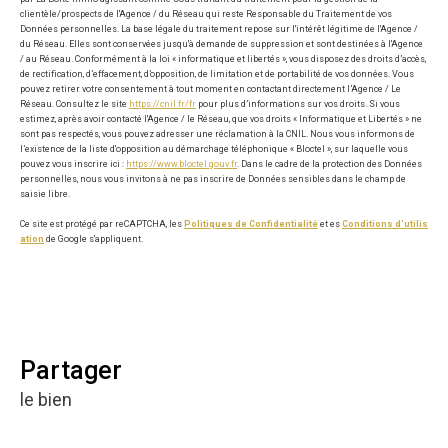
clientèle/prospects de l'Agence / du Réseau qui reste Responsable du Traitement de vos
Données personnelles. La base légale du traitement repose sur l'intérêt légitime de l'Agence /
du Réseau. Elles sont conservées jusqu'à demande de suppression et sont destinées à l'Agence
/ au Réseau. Conformément à la loi « informatique et libertés », vous disposez des droits d’accès,
de rectification, d’effacement, d’opposition, de limitation et de portabilité de vos données. Vous
pouvez retirer votre consentement à tout moment en contactant directement l’Agence / Le
Réseau. Consultez le site
https://cnil.fr/fr
pour plus d’informations sur vos droits. Si vous
estimez, après avoir contacté l'Agence / le Réseau, que vos droits « Informatique et Libertés » ne
sont pas respectés, vous pouvez adresser une réclamation à la CNIL. Nous vous informons de
l’existence de la liste d'opposition au démarchage téléphonique « Bloctel », sur laquelle vous
pouvez vous inscrire ici :
https://www.bloctel.gouv.fr
. Dans le cadre de la protection des Données
personnelles, nous vous invitons à ne pas inscrire de Données sensibles dans le champ de
saisie libre.
Ce site est protégé par reCAPTCHA, les
Politiques de Confidentialité
et es
Conditions d'utilis
ation
de Google s'appliquent.
partager
le bien