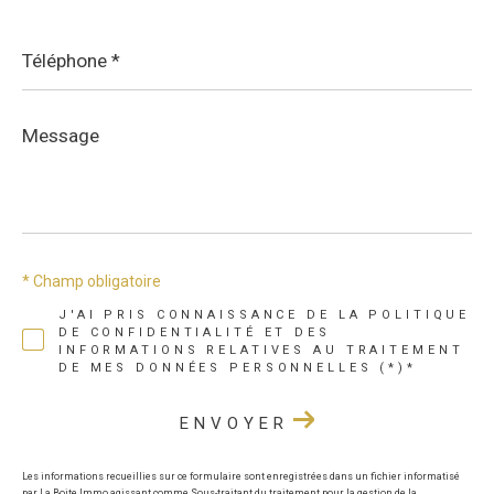
Téléphone
*
Message
*
* Champ obligatoire
J'AI PRIS CONNAISSANCE DE LA POLITIQUE
DE CONFIDENTIALITÉ ET DES
INFORMATIONS RELATIVES AU TRAITEMENT
DE MES DONNÉES PERSONNELLES (*)*
ENVOYER
Les informations recueillies sur ce formulaire sont enregistrées dans un fichier informatisé
par La Boite Immo agissant comme Sous-traitant du traitement pour la gestion de la