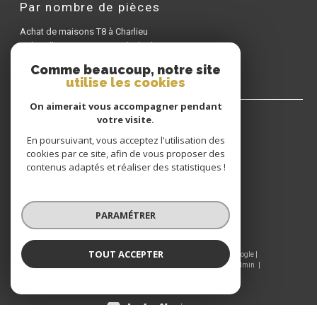
Par nombre de pièces
Achat de maisons T8 à Charlieu
Achat d'appartements T3 à Charlieu
Achat d'appartements T6 à Charlieu
Comme beaucoup, notre site
utilise les cookies
On aimerait vous accompagner pendant
votre visite.
GIRAUD IMMOBILIER
En poursuivant, vous acceptez l'utilisation des
cookies par ce site, afin de vous proposer des
04 77 60 22 80
contenus adaptés et réaliser des statistiques !
CONTACT@GIRAUDIMMO.COM
9 RUE CHANTELOUP
42190
CHARLIEU
PARAMÉTRER
TOUT ACCEPTER
© 2026 | Tous droits réservés | Traduction powered by Google |
Nos honoraires
Plan du site
Mentions légales
Admin
Nos liens
Politique RGPD
Cookies