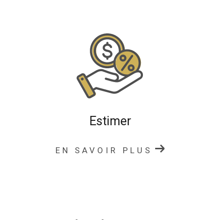
fermettes en pleine campagne, en accord avec vos
attentes.
Notre agence vous accompagne dans un rayon
d’environ 30 km autour de Charlieu pour tous vos
projets immobiliers : transaction, location et estimation.
Transaction immobilière
Notre agence immobilière à Charlieu vous accompagne
dans toutes les étapes de votre
transaction immobilièr
Estimer
e
: achat ou vente de maison, appartement, propriété,
terrain ou fermette.
EN SAVOIR PLUS
Nous mettons à votre disposition :
une expertise du marché immobilier local
une diffusion optimale de votre bien
un accompagnement administratif et juridique