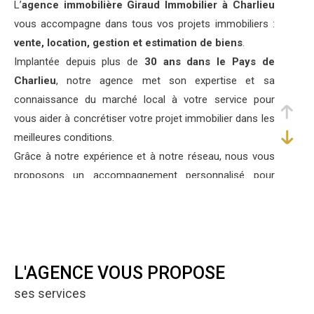
L’
agence immobilière Giraud Immobilier à Charlieu
vous accompagne dans tous vos projets immobiliers :
vente, location, gestion et estimation de biens
.
Implantée depuis plus de
30 ans dans le Pays de
Charlieu
, notre agence met son expertise et sa
connaissance du marché local à votre service pour
vous aider à concrétiser votre projet immobilier dans les
meilleures conditions.
Grâce à notre expérience et à notre réseau, nous vous
proposons un accompagnement personnalisé pour
l’achat, la vente ou la location de votre bien immobilier.
Services immobiliers à Charlieu et
ses environs
L'AGENCE VOUS PROPOSE
Nous proposons une sélection de biens de caractère,
ses services
tels que corps de ferme, demeures de charme et