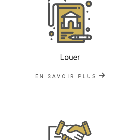
des conseils personnalisés pour sécuriser votre projet
Notre objectif est de vous permettre de vendre ou
d’acheter votre bien immobilier dans les meilleures
conditions et au meilleur prix.
Estimation immobilière
Louer
Vous souhaitez connaître la valeur de votre bien
immobilier à Charlieu ou dans ses environs ?
EN SAVOIR PLUS
Notre agence vous propose un service d’
estimation
immobilière
précis et fiable, basé sur :
l’analyse du marché local
les caractéristiques de votre bien
les biens récemment vendus dans votre secteur
Une estimation juste est essentielle pour
vendre
rapidement et au bon prix
. Notre équipe est à votre
disposition pour vous conseiller et vous accompagner