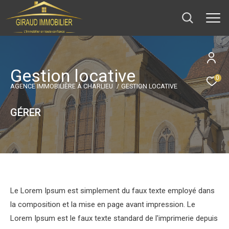
G
e
s
t
i
o
n
l
o
c
a
t
i
v
e
0
AGENCE IMMOBILIÈRE À CHARLIEU
GESTION LOCATIVE
GÉRER
Le Lorem Ipsum est simplement du faux texte employé dans
la composition et la mise en page avant impression. Le
Lorem Ipsum est le faux texte standard de l'imprimerie depuis