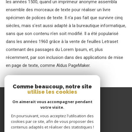
les années 1500, quand un imprimeur anonyme assembla
ensemble des morceaux de texte pour réaliser un livre
spécimen de polices de texte. Il n'a pas fait que survivre cinq
siècles, mais s'est aussi adapté à la bureautique informatique,
sans que son contenu n'en soit modifié. Il a été popularisé
dans les années 1960 grâce à la vente de feuilles Letraset
contenant des passages du Lorem Ipsum, et, plus
récemment, par son inclusion dans des applications de mise
en page de texte, comme Aldus PageMaker.
Comme beaucoup, notre site
utilise les cookies
GIRAUD IMMOBILIER
On aimerait vous accompagner pendant
votre visite.
04 77 60 22 80
En poursuivant, vous acceptez l'utilisation des
CONTACT@GIRAUDIMMO.COM
cookies par ce site, afin de vous proposer des
9 RUE CHANTELOUP
contenus adaptés et réaliser des statistiques !